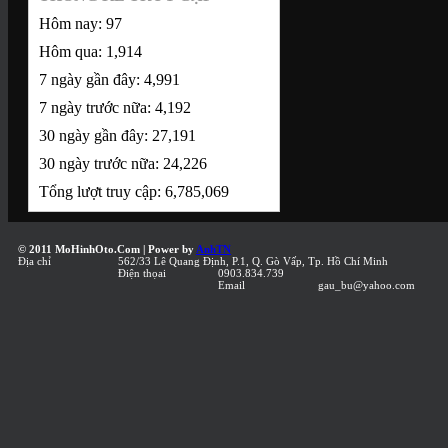
950.000 đ
Hôm nay:
97
950000
1:18
hand made
Hôm qua:
1,914
7 ngày gần đây:
4,991
7 ngày trước nữa:
4,192
Figurine Akira
30 ngày gần đây:
27,191
Nakai (xanh/xám)
30 ngày trước nữa:
24,226
950.000 đ
Tổng lượt truy cập:
6,785,069
950000
1:18
hand made
© 2011 MoHinhOto.Com | Power by
AnhTN
mo hinh
Địa chỉ
562/33 Lê Quang Định, P.1, Q. Gò Vấp, Tp. Hồ Chí Minh
Điện thọai
0903.834.739
Email
gau_bu@yahoo.com
Figurine Mask Girl
(Đen)
650.000 đ
650000
1:18
hand made