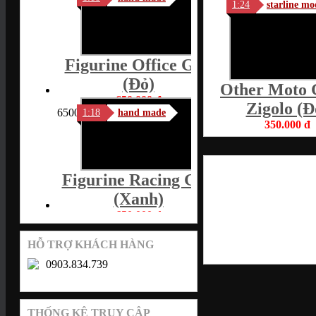
1:24
starline mo
Figurine Office Girl
(Đỏ)
Other Moto 
650.000 đ
Zigolo (Đ
650000
1:18
hand made
350.000 đ
350000
Figurine Racing Girl
(xanh)
650.000 đ
650000
1:18
hand made
HỖ TRỢ KHÁCH HÀNG
0903.834.739
Figurine Akira
Nakai (xám)
THỐNG KÊ TRUY CẬP