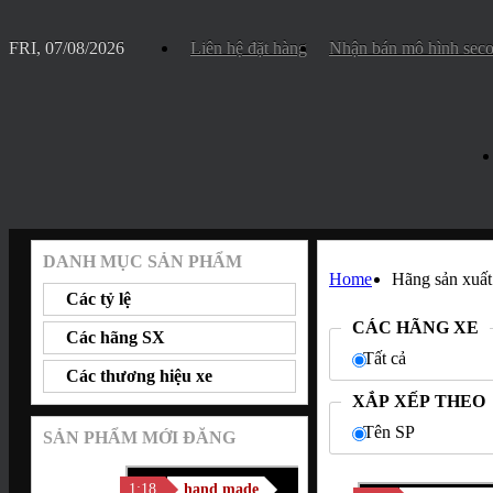
FRI, 07/08/2026
Liên hệ đặt hàng
Nhận bán mô hình sec
DANH MỤC SẢN PHẨM
Home
Hãng sản x
Các tỷ lệ
CÁC HÃNG XE
Các hãng SX
Tất cả
Các thương hiệu xe
XẮP XẾP THEO
Tên SP
SẢN PHẨM MỚI ĐĂNG
1:18
hand made