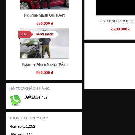
Figurine Mask Girl (Đen)
Other Barkas B1000 
650.000 đ
2.200.000 đ
1:18
hand made
Figurine Akira Nakai (xám)
950.000 đ
1:18
cmc
HỖ TRỢ KHÁCH HÀNG
0903.834.739
Mercedes-Benz 300 Slr Uhlenhaut
Coupe 1955 (bạc)
THỐNG KÊ TRUY CẬP
12.000.000 đ
Hôm nay:
1,252
1:18
autoart