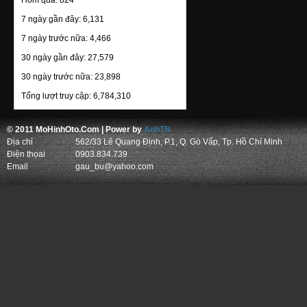
Hôm qua:
824
7 ngày gần đây:
6,131
7 ngày trước nữa:
4,466
30 ngày gần đây:
27,579
Lexus Lfa (vàng)
30 ngày trước nữa:
23,898
6.000.000 đ
Tổng lượt truy cập:
6,784,310
1:12
kyosho
© 2011 MoHinhOto.Com | Power by
AnhTN
mo hinh
Địa chỉ
562/33 Lê Quang Định, P.1, Q. Gò Vấp, Tp. Hồ Chí Minh
Điện thọai
0903.834.739
Email
gau_bu@yahoo.com
Ferrari Enzo (Đỏ)
17.000.000 đ
1:18
autoart
Koenigsegg Ccx (cam)
10.500.000 đ