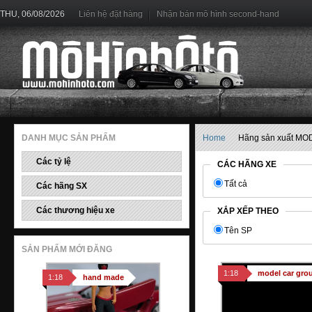
Figurine Racing Girl (xanh)
THU, 06/08/2026
Liên hệ đặt hàng
Nhận bán mô hình second-hand
650.000 đ
1:18
hand made
Figurine Akira Nakai (xám)
DANH MỤC SẢN PHẨM
Home
Hãng sản xuất M
950.000 đ
Các tỷ lệ
1:18
hand made
CÁC HÃNG XE
Tất cả
Các hãng SX
Các thương hiệu xe
XẮP XẾP THEO
Tên SP
Figurine Akira Nakai (xanh/xám)
SẢN PHẨM MỚI ĐĂNG
950.000 đ
1:18
model car gro
1:18
hand made