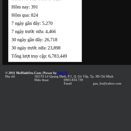
950.000 đ
Hôm nay:
391
950000
1:18
hand made
Hôm qua:
824
7 ngày gần đây:
5,270
7 ngày trước nữa:
4,466
Figurine Akira
30 ngày gần đây:
26,718
Nakai (xanh/xám)
30 ngày trước nữa:
23,898
950.000 đ
Tổng lượt truy cập:
6,783,449
950000
1:18
hand made
© 2011 MoHinhOto.Com | Power by
AnhTN
mo hinh
Địa chỉ
562/33 Lê Quang Định, P.1, Q. Gò Vấp, Tp. Hồ Chí Minh
Điện thọai
0903.834.739
Email
gau_bu@yahoo.com
Figurine Mask Girl
(Đen)
650.000 đ
650000
1:18
hand made