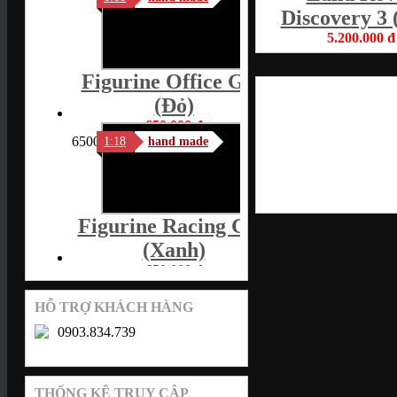
Discovery 3 
5.200.000 đ
5200000
Figurine Office Girl
(Đỏ)
650.000 đ
650000
1:18
hand made
Figurine Racing Girl
(xanh)
650.000 đ
650000
1:18
hand made
HỖ TRỢ KHÁCH HÀNG
0903.834.739
Figurine Akira
Nakai (xám)
THỐNG KÊ TRUY CẬP