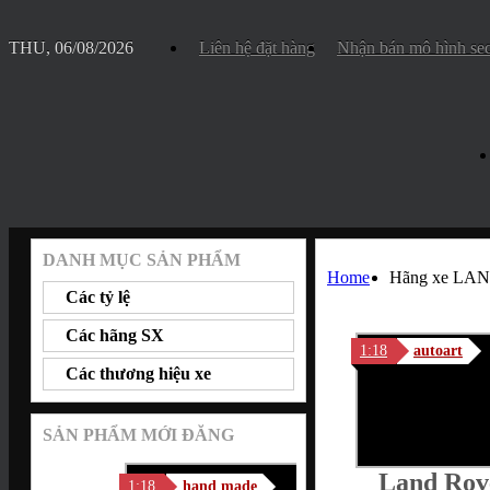
THU, 06/08/2026
Liên hệ đặt hàng
Nhận bán mô hình se
DANH MỤC SẢN PHẨM
Home
Hãng xe LA
Các tỷ lệ
Các hãng SX
1:18
autoart
Các thương hiệu xe
SẢN PHẨM MỚI ĐĂNG
Land Rov
1:18
hand made