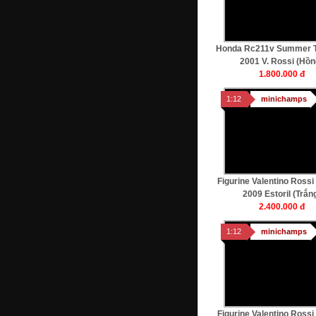
Ferrari Enzo (Đỏ)
17.000.000 đ
Honda Rc211v Summer T
1:18
autoart
2001 V. Rossi (hồn
1.800.000 đ
1:12
minichamps
Koenigsegg Ccx (cam)
10.500.000 đ
Figurine Valentino Ross
2009 Estoril (trắn
2.400.000 đ
1:12
minichamps
Figurine Valentino Ross