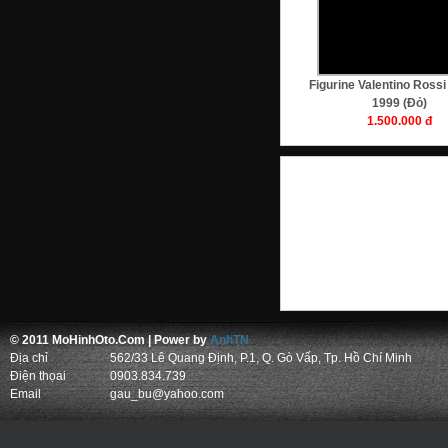
Figurine Valentino Ross
1999 (Đỏ)
1.500.000 đ
© 2011 MoHinhOto.Com | Power by
AnhTN
mo hinh
Địa chỉ
562/33 Lê Quang Định, P.1, Q. Gò Vấp, Tp. Hồ Chí Minh
Điện thọai
0903.834.739
Email
gau_bu@yahoo.com