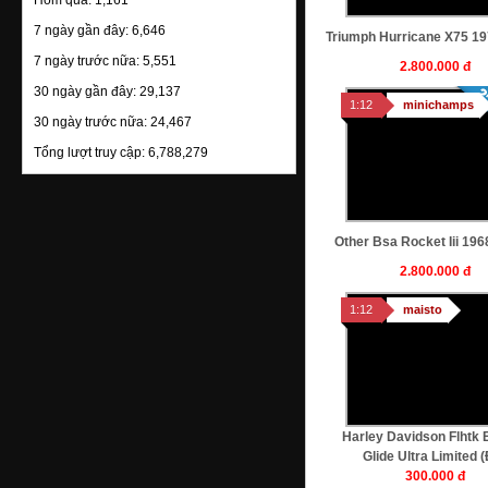
Hôm qua:
1,161
7 ngày gần đây:
6,646
Triumph Hurricane X75 1
7 ngày trước nữa:
5,551
2.800.000 đ
30 ngày gần đây:
29,137
Figurine Akira Nakai (xanh/xám)
1:12
minichamps
30 ngày trước nữa:
24,467
950.000 đ
Tổng lượt truy cập:
6,788,279
1:18
hand made
Other Bsa Rocket Iii 196
2.800.000 đ
Figurine Mask Girl (Đen)
650.000 đ
1:12
maisto
1:18
hand made
Harley Davidson Flhtk 
Figurine Akira Nakai (xám)
Glide Ultra Limited 
300.000 đ
950.000 đ