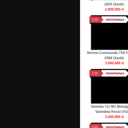
2005 (xanh)
2.000.000 đ
1:12
minichamps
Norton Commando 750 F
1968 (xanh)
3.500.000 đ
1:12
minichamps
Yamaha Yzr-M1 Motog
Valentino Rossi (trắ
3.200.000 đ
1:12
minichamps