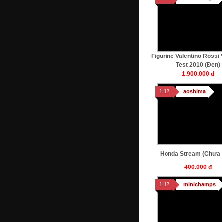
Figurine Valentino Rossi 
Test 2010 (Đen)
1.900.000 đ
1:12
aoshima
Honda Stream (chưa
400.000 đ
1:12
minichamps