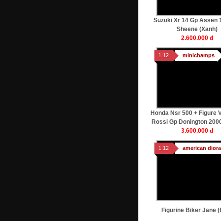
Suzuki Xr 14 Gp Assen 
Sheene (xanh)
2.600.000 đ
1:12
minichamps
Honda Nsr 500 + Figure V
Rossi Gp Donington 200
3.600.000 đ
1:12
american dior
Figurine Biker Jane 