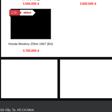
3.500.000 đ
3.600.000 đ
1:10
ebbro
Honda Monkey Z50m 1967 (Đỏ)
3.700.000 đ
hinh
 Gò Vấp, Tp. Hồ Chí Minh