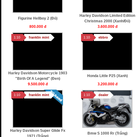
Harley Davidson Limited Edition
Figurine Hellboy 2 (Đỏ)
Christmas 2000 (xanh/Đỏ)
800.000 đ
3.600.000 đ
1:10
franklin mint
1:10
ebbro
Harley Davidson Motorcycle 1903
Honda Little P25 (xanh)
"birth Of A Legend" (Đen)
9.500.000 đ
3.200.000 đ
1:10
franklin mint
1:10
dealer
Harley Davidson Super Glide Fx
Bmw S 1000 Rr (trắng)
1971 (trắng)