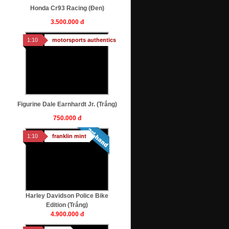
Honda Cr93 Racing (Đen)
3.500.000 đ
1:10
motorsports authentics
Figurine Dale Earnhardt Jr. (trắng)
750.000 đ
1:10
franklin mint
Harley Davidson Police Bike
Edition (trắng)
4.900.000 đ