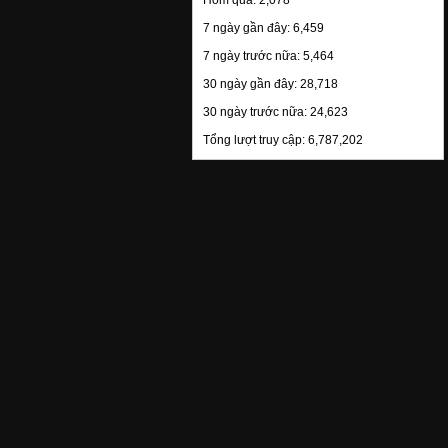
Hôm qua:
2,078
7 ngày gần đây:
6,459
7 ngày trước nữa:
5,464
30 ngày gần đây:
28,718
Figurine Akira Nakai (xanh/xám)
30 ngày trước nữa:
24,623
950.000 đ
Tổng lượt truy cập:
6,787,202
1:18
hand made
Figurine Mask Girl (Đen)
650.000 đ
1:18
hand made
Figurine Akira Nakai (xám)
950.000 đ