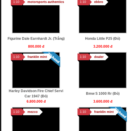
1:10
motorsports authentics
1:10
ebbro
Figurine Dale Earnhardt Jr. (trắng)
Honda Little P25 (Đỏ)
800.000 đ
3.200.000 đ
1:10
franklin mint
1:10
dealer
Harley Davidson Fire Chief Servi
Bmw S 1000 Rr (Đỏ)
Car 1947 (Đỏ)
6.800.000 đ
3.600.000 đ
1:10
mezco
1:10
franklin mint