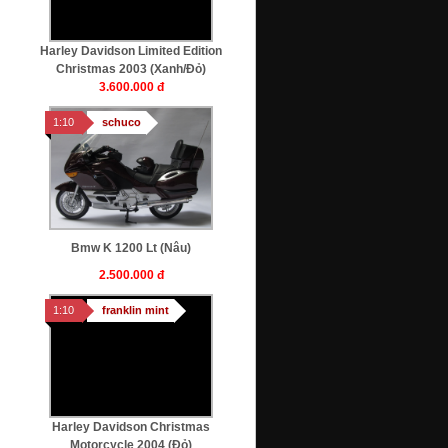
Harley Davidson Limited Edition
Christmas 2003 (xanh/Đỏ)
3.600.000 đ
1:10
schuco
Bmw K 1200 Lt (nâu)
2.500.000 đ
1:10
franklin mint
Harley Davidson Christmas
Motorcycle 2004 (Đỏ)