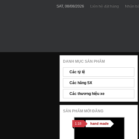
SAT, 08/08/2026
Liên hệ đặt hàng
Nhận bá
DANH MỤC SẢN PHẨM
Các tỷ lệ
Các hãng SX
Các thương hiệu xe
SẢN PHẨM MỚI ĐĂNG
1:18
hand made