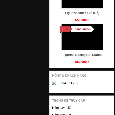
Figurine Office Girl (Đỏ)
650.000 đ
1:18
hand made
Figurine Racing Girl (xanh)
650.000 đ
1:18
hand made
HỖ TRỢ KHÁCH HÀNG
0903.834.739
Figurine Akira Nakai (xám)
THỐNG KÊ TRUY CẬP
950.000 đ
Hôm nay:
152
1:18
hand made