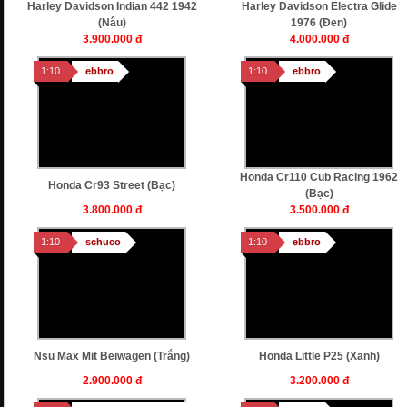
Harley Davidson Indian 442 1942
Harley Davidson Electra Glide
(nâu)
1976 (Đen)
3.900.000 đ
4.000.000 đ
1:10
ebbro
1:10
ebbro
Honda Cr110 Cub Racing 1962
Honda Cr93 Street (bạc)
(bạc)
3.800.000 đ
3.500.000 đ
1:10
schuco
1:10
ebbro
Nsu Max Mit Beiwagen (trắng)
Honda Little P25 (xanh)
2.900.000 đ
3.200.000 đ