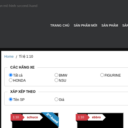
n mô hình second-hand
TRANG CHỦ
SẢN PHẨM MỚI
SẢN PHẨM
SẢN
Home
Tỉ lệ 1:10
CÁC HÃNG XE
Tất cả
BMW
FIGURINE
HONDA
NSU
XẮP XẾP THEO
Tên SP
Giá
1:10
schuco
1:10
ebbro