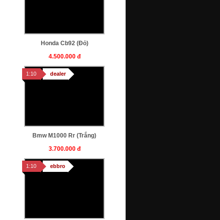
Honda Cb92 (Đỏ)
4.500.000 đ
1:10
dealer
Bmw M1000 Rr (trắng)
3.700.000 đ
1:10
ebbro