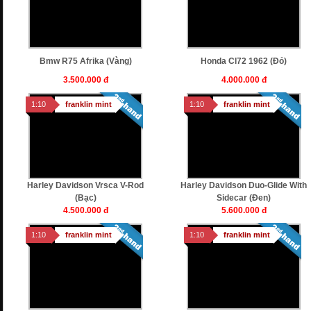
Bmw R75 Afrika (vàng)
Honda Cl72 1962 (Đỏ)
3.500.000 đ
4.000.000 đ
1:10
franklin mint
1:10
franklin mint
Harley Davidson Vrsca V-Rod
Harley Davidson Duo-Glide With
(bạc)
Sidecar (Đen)
4.500.000 đ
5.600.000 đ
1:10
franklin mint
1:10
franklin mint