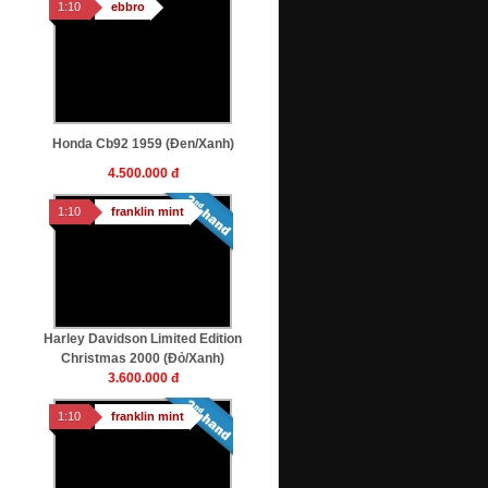
1:10
ebbro
Honda Cb92 1959 (Đen/xanh)
4.500.000 đ
1:10
franklin mint
Harley Davidson Limited Edition
Christmas 2000 (Đỏ/xanh)
3.600.000 đ
1:10
franklin mint