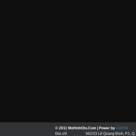
© 2011 MoHinhOto.Com | Power by
AnhTN
mo 
Địa chỉ
562/33 Lê Quang Định, P.1, Q.